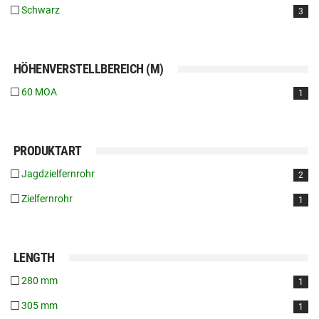
Schwarz
3
HÖHENVERSTELLBEREICH (M)
60 MOA
1
PRODUKTART
Jagdzielfernrohr
2
Zielfernrohr
1
LENGTH
280 mm
1
305 mm
1