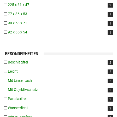
225 x 61 x 47
2
77 x 36 x 53
1
90 x 58 x 71
1
92 x 65 x 54
1
BESONDERHEITEN
Beschlagfrei
2
Leicht
2
Mit Linsentuch
2
Mit Objektivschutz
2
Parallaxfrei
2
Wasserdicht
2