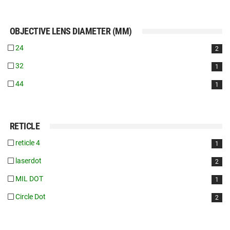
OBJECTIVE LENS DIAMETER (MM)
24
2
32
1
44
1
RETICLE
reticle 4
1
laserdot
2
MIL DOT
1
Circle Dot
2