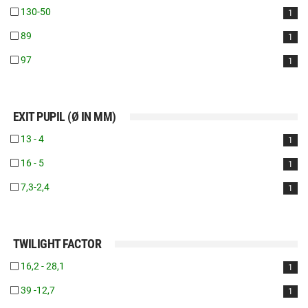
130-50
1
89
1
97
1
EXIT PUPIL (Ø IN MM)
13 - 4
1
16 - 5
1
7,3-2,4
1
TWILIGHT FACTOR
16,2 - 28,1
1
39 -12,7
1