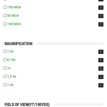
150 MOA
1
50 MOA
1
100 MOA
1
MAGNIFICATION
1-6x
1
6-18x
1
1x
2
1,5-5x
1
1-4x
1
FIELD OF VIEW(FT/100YDS)