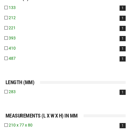
133
1
212
1
221
1
393
1
410
1
487
1
LENGTH (MM)
283
1
MEASUREMENTS (L X W X H) IN MM
210 x 77 x 80
1