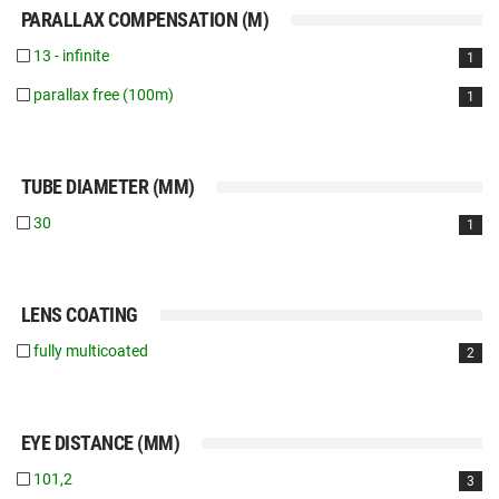
PARALLAX COMPENSATION (M)
13 - infinite
1
parallax free (100m)
1
TUBE DIAMETER (MM)
30
1
LENS COATING
fully multicoated
2
EYE DISTANCE (MM)
101,2
3