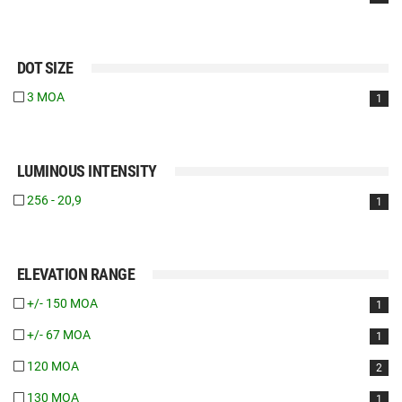
DOT SIZE
3 MOA
1
LUMINOUS INTENSITY
256 - 20,9
1
ELEVATION RANGE
+/- 150 MOA
1
+/- 67 MOA
1
120 MOA
2
130 MOA
1