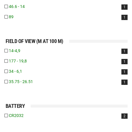
46.6 - 14
1
89
1
FIELD OF VIEW (M AT 100 M)
14-4,9
1
177 - 19,8
1
34 - 6,1
1
35.75 - 26.51
1
BATTERY
CR2032
2