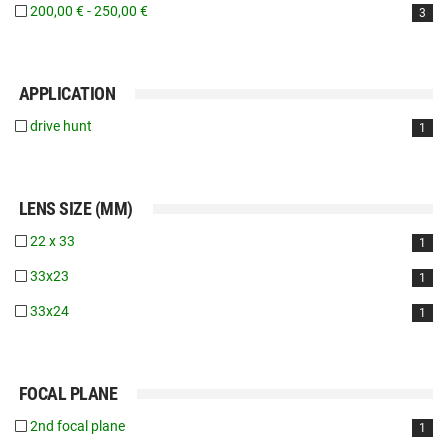
200,00 € - 250,00 €
3
APPLICATION
drive hunt
1
LENS SIZE (MM)
22 x 33
1
33x23
1
33x24
1
FOCAL PLANE
2nd focal plane
1