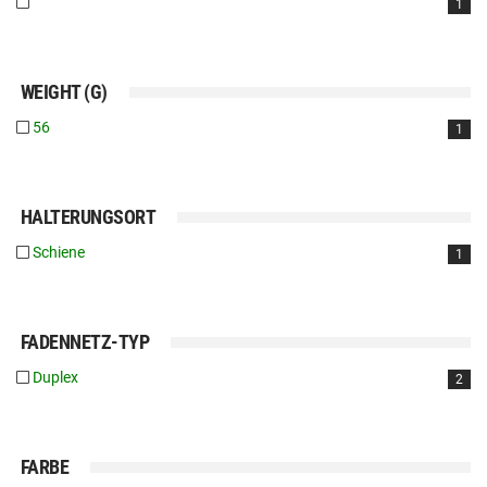
1
WEIGHT (G)
56
1
HALTERUNGSORT
Schiene
1
FADENNETZ-TYP
Duplex
2
FARBE