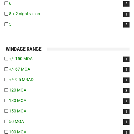
6
2
8 + 2 night vision
1
5
2
WINDAGE RANGE
+/- 150 MOA
1
+/- 67 MOA
1
+/- 9,5 MRAD
1
120 MOA
3
130 MOA
1
150 MOA
1
50 MOA
1
100 MOA
1