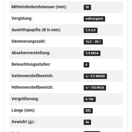
Mittelrohrdurchmesser (mm):
30
Vergütung:
vollvergütet
Austrittspupille (Ø in mm):
7,3-2,4
Dämmerungszahl:
16,2 - 28,1
Absehenverstellung:
1/4 MOA
Beleuchtungsstufen:
6
Seitenverstellbereich:
+/- 9,5 MRAD
Höhenverstellbereich:
+/- 150 MOA
Vergrößerung:
6-18x
Länge (mm):
283
Gewicht (g)::
56